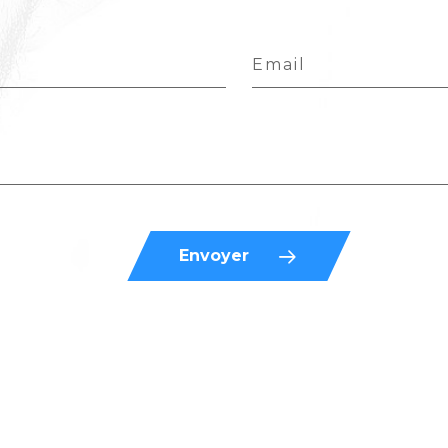
Email
Envoyer
≥